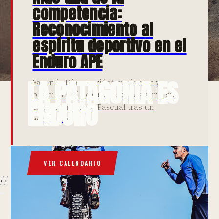
competencia:
Reconocimiento al
espíritu deportivo en el
Enduro APE
LA PATAGONIA ES
Facundo Díaz sacrificó su tiempo y
posición en la carrera para asistir a su
ENDURO
compañero Jorge Pascual tras un
accidente.
Más de 25 años de competencia en los terrenos más
desafiantes del sur argentino. Nieve, barro, montaña -
todo en una sola carrera.
VER CALENDARIO
‹
›