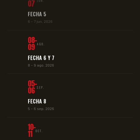
07
JUN.
FECHA 5
6 – 7 jun. 2026
08-
09
AGO.
FECHA 6 Y 7
8 – 9 ago. 2026
05-
06
SEP.
FECHA 8
5 – 6 sep. 2026
10-
11
OCT.