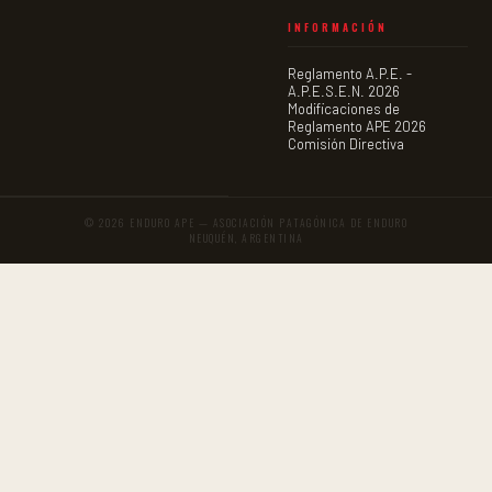
INFORMACIÓN
Reglamento A.P.E. -
A.P.E.S.E.N. 2026
Modificaciones de
Reglamento APE 2026
Comisión Directiva
©
2026
ENDURO APE — ASOCIACIÓN PATAGÓNICA DE ENDURO
NEUQUÉN, ARGENTINA