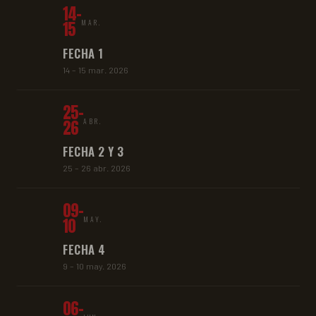
14-
15
MAR.
FECHA 1
14 – 15 mar. 2026
25-
26
ABR.
FECHA 2 Y 3
25 – 26 abr. 2026
09-
10
MAY.
FECHA 4
9 – 10 may. 2026
06-